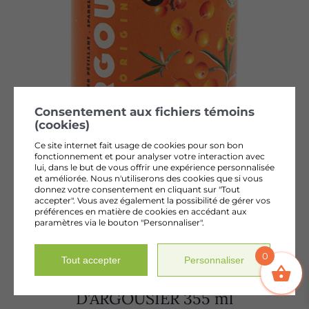
Consentement aux fichiers témoins
(cookies)
Ce site internet fait usage de cookies pour son bon
fonctionnement et pour analyser votre interaction avec
lui, dans le but de vous offrir une expérience personnalisée
ARGOUILLE 355 ML
et améliorée. Nous n'utiliserons des cookies que si vous
donnez votre consentement en cliquant sur "Tout
4,35
$
+ tx
accepter". Vous avez également la possibilité de gérer vos
préférences en matière de cookies en accédant aux
paramètres via le bouton "Personnaliser".
0
Tout accepter
Personnaliser
KOMBUCHA À LA FEUILLE
D’ARGOUSIER 355 ml