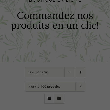
BOUTIQUE EN LIGNE
Boutique
Commandez nos
produits en un clic!
Recettes
Points de vente
Contact
Trier par
Prix
Montrer
100 produits