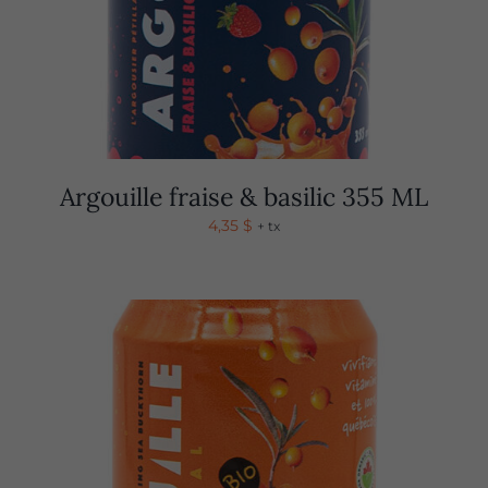
Argouille fraise & basilic 355 ML
4,35
$
+ tx