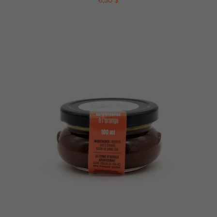
6,50
$