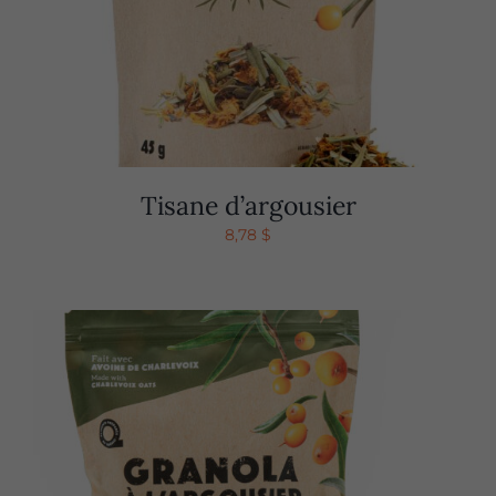
Tisane d’argousier
8,78
$