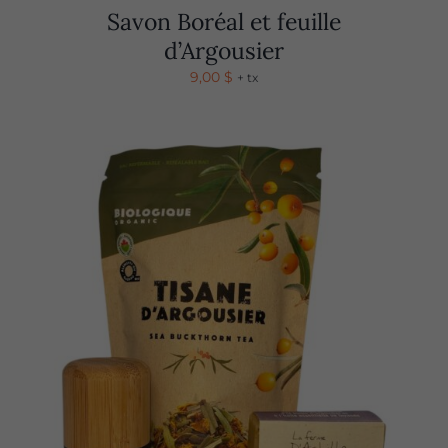
Savon Boréal et feuille
d’Argousier
9,00
$
+ tx