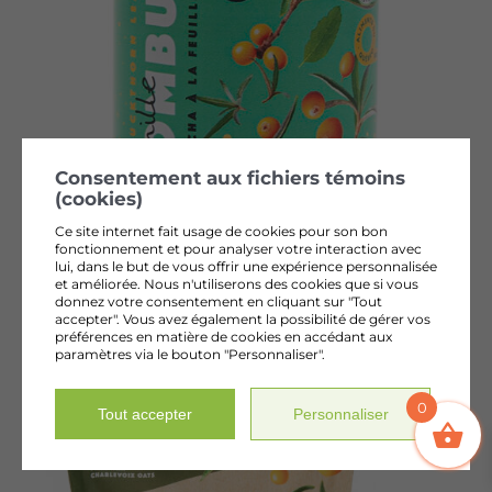
Consentement aux fichiers témoins
(cookies)
Ce site internet fait usage de cookies pour son bon
fonctionnement et pour analyser votre interaction avec
KOMBUCHA À LA FEUILLE
lui, dans le but de vous offrir une expérience personnalisée
et améliorée. Nous n'utiliserons des cookies que si vous
D’ARGOUSIER 355 ml
donnez votre consentement en cliquant sur "Tout
accepter". Vous avez également la possibilité de gérer vos
4,35
$
+ tx
préférences en matière de cookies en accédant aux
paramètres via le bouton "Personnaliser".
0
Tout accepter
Personnaliser