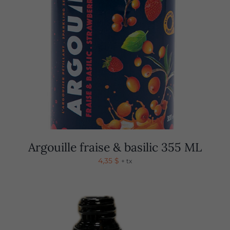
Argouille fraise & basilic 355 ML
4,35
$
+ tx