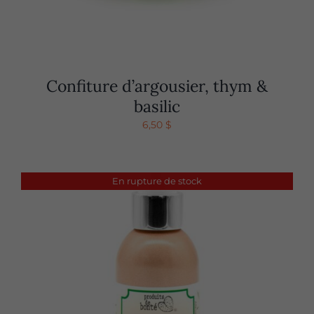
Confiture d’argousier, thym &
basilic
6,50
$
En rupture de stock