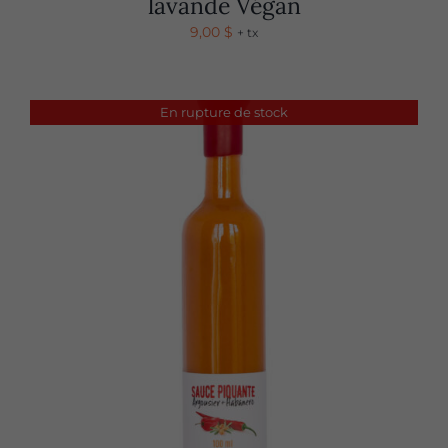
lavande Végan
9,00
$
+ tx
En rupture de stock