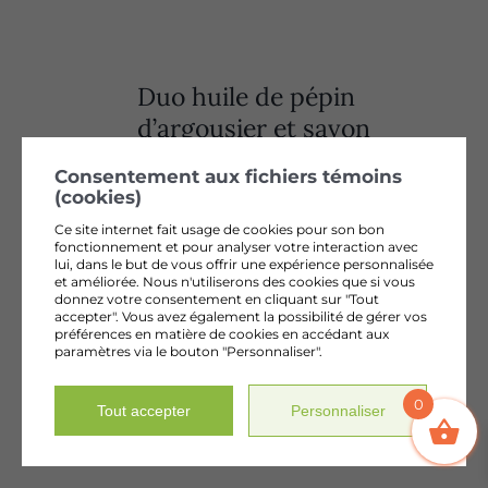
Duo huile de pépin
d’argousier et savon
argousier, Miel et Karité
Consentement aux fichiers témoins
62,50
$
+ tx
(cookies)
Ce site internet fait usage de cookies pour son bon
fonctionnement et pour analyser votre interaction avec
lui, dans le but de vous offrir une expérience personnalisée
et améliorée. Nous n'utiliserons des cookies que si vous
donnez votre consentement en cliquant sur "Tout
accepter". Vous avez également la possibilité de gérer vos
préférences en matière de cookies en accédant aux
paramètres via le bouton "Personnaliser".
KOMBUCHA À LA FEUILLE
D’ARGOUSIER 750 ML
0
Tout accepter
Personnaliser
L'infusion fermentée signature