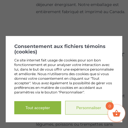
déjeuner énergisant. Notre emballage est
entièrement fabriqué et imprimé au Canada.
Consentement aux fichiers témoins
(cookies)
Assaisonnement à l’argousier
Ce site internet fait usage de cookies pour son bon
6,50
$
fonctionnement et pour analyser votre interaction avec
lui, dans le but de vous offrir une expérience personnalisée
et améliorée. Nous n'utiliserons des cookies que si vous
Notre assaisonnement à l'argousier
donnez votre consentement en cliquant sur "Tout
biologique combine harmonieusement la
accepter". Vous avez également la possibilité de gérer vos
préférences en matière de cookies en accédant aux
pulpe d'argousier, le persil et les graines de
paramètres via le bouton "Personnaliser".
sésame. Sans sel ajouté mais offrant un effet
sensoriel salé naturel, ce mélange unique
0
Tout accepter
Personnaliser
apporte une touche acidulée et aromatique
à vos plats. Idéal pour relever salades,
légumes, poissons ou trempettes sans