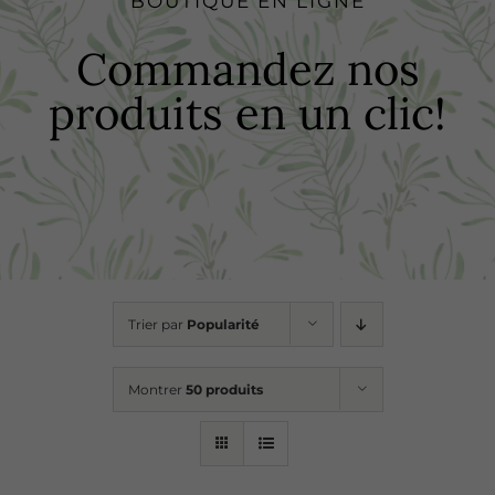
BOUTIQUE EN LIGNE
Boutique
Commandez nos
produits en un clic!
Recettes
Points de vente
Contact
Trier par
Popularité
Montrer
50 produits