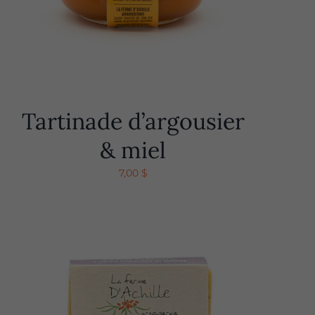
Tartinade d’argousier
& miel
7,00
$