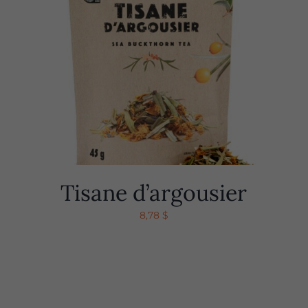
Tisane d’argousier
8,78
$