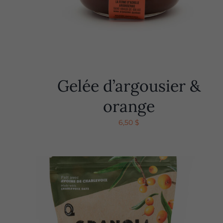
Gelée d’argousier &
orange
6,50
$