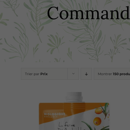
Commandez
Trier par
Prix
Montrer
150 produ