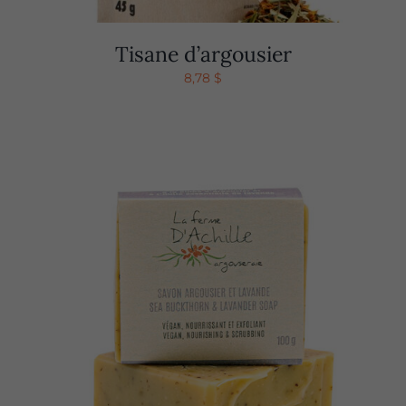
Tisane d’argousier
8,78
$