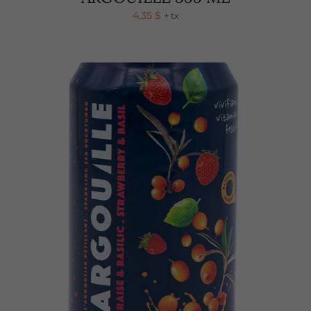
4,35
$
+ tx