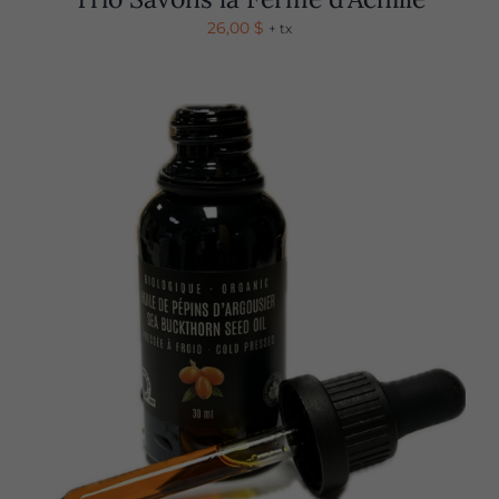
26,00
$
+ tx