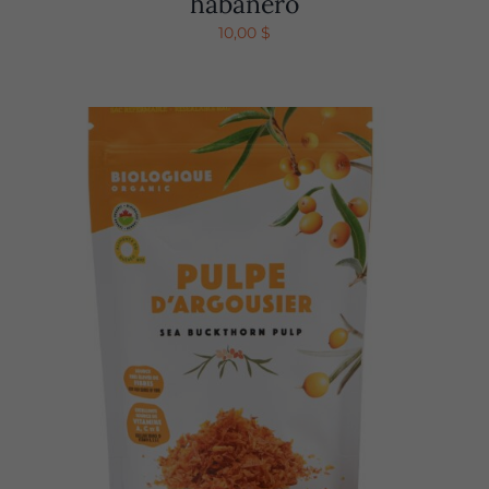
habanero
10,00
$