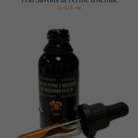
26,00
$
+ tx