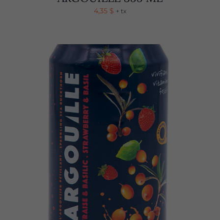
4,35
$
+ tx