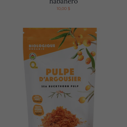
habanero
10,00
$