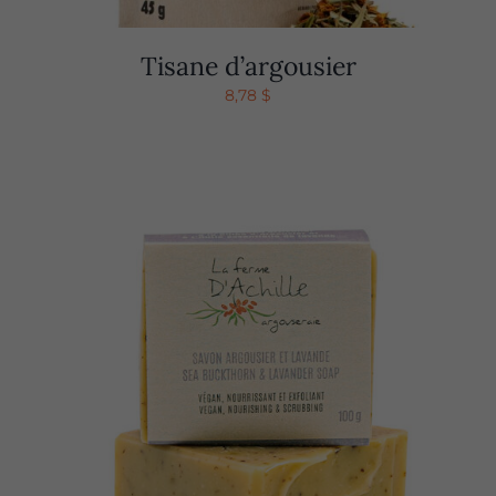
Tisane d’argousier
8,78
$