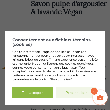
Savon pulpe d’argousier
& lavande Végan
Consentement aux fichiers témoins
(cookies)
huile de pépins d’argousier
Ce site internet fait usage de cookies pour son bon
52,00
$
fonctionnement et pour analyser votre interaction avec
lui, dans le but de vous offrir une expérience personnalisée
et améliorée. Nous n'utiliserons des cookies que si vous
Notre huile de pépin d'argousier biologique
donnez votre consentement en cliquant sur "Tout
accepter". Vous avez également la possibilité de gérer vos
est extraite de fruits cultivés au Québec.
préférences en matière de cookies en accédant aux
Riche en acides gras essentiels, vitamines et
paramètres via le bouton "Personnaliser".
antioxydants, elle offre de multiples
bienfaits pour la peau : régénération
0
Tout accepter
Personnaliser
cellulaire, protection après-soleil, effet anti-
âge, apaisement des irritations et
hydratation en profondeur. Idéale pour tous