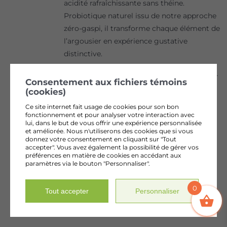
acidité rafraîchissante sans théine.
Probiotique naturel issu de notre approche
zéro-gaspi, il transforme chaque élément de
l’argousier en expérience gustative
distinctive.
355 ml | Produit fermenté vivant Conserver
Consentement aux fichiers témoins
au réfrigérateur
(cookies)
Ce site internet fait usage de cookies pour son bon
fonctionnement et pour analyser votre interaction avec
lui, dans le but de vous offrir une expérience personnalisée
et améliorée. Nous n'utiliserons des cookies que si vous
donnez votre consentement en cliquant sur "Tout
accepter". Vous avez également la possibilité de gérer vos
préférences en matière de cookies en accédant aux
paramètres via le bouton "Personnaliser".
KOMBUCHA À LA FEUILLE
D’ARGOUSIER 750 ML
0
Tout accepter
Personnaliser
L'infusion fermentée signature