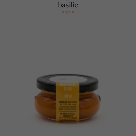
basilic
6,50
$