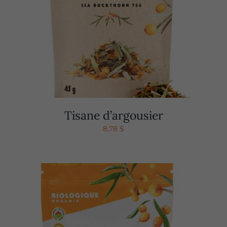
Tisane d’argousier
8,78
$