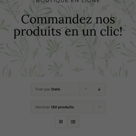
BOUTIQUE EN LIGNE
Boutique
Commandez nos
produits en un clic!
Recettes
Points de vente
Contact
Trier par
Date
Montrer
150 produits