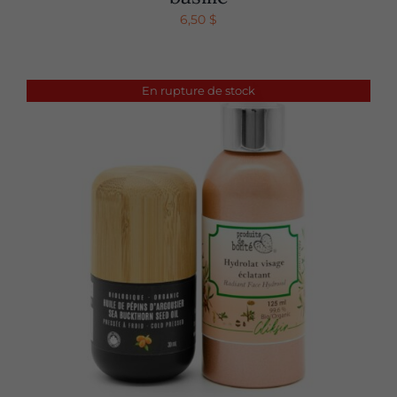
6,50
$
En rupture de stock