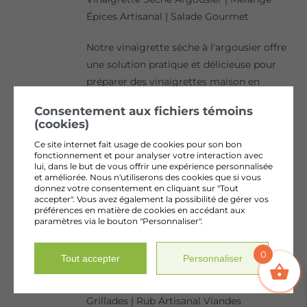
Épices Artisanal | Salade Gourmet
Notre vinaigrette sèche à l'argousier offre
une solution pratique et délicieuse pour
préparer des vinaigrettes maison en
quelques minutes. Ce mélange d'épices
Consentement aux fichiers témoins
artisanal associe l'argousier nordique aux
(cookies)
notes de poivre, curcuma, moutarde et ail
Ce site internet fait usage de cookies pour son bon
pour créer des vinaigrettes équilibrées et
fonctionnement et pour analyser votre interaction avec
lui, dans le but de vous offrir une expérience personnalisée
savoureuses. Fabriqué à la ferme en petits
et améliorée. Nous n'utiliserons des cookies que si vous
lots, ce mélange de 45g transforme
donnez votre consentement en cliquant sur "Tout
accepter". Vous avez également la possibilité de gérer vos
instantanément huile et vinaigre en une
préférences en matière de cookies en accédant aux
vinaigrette gourmet. Idéal pour les
paramètres via le bouton "Personnaliser".
amateurs de saveurs uniques et de cuisine
simple mais raffinée.
0
Tout accepter
Personnaliser
Marinade Sèche Argousier Cumin | Épices
Grillades | Rub Artisanal Viandes