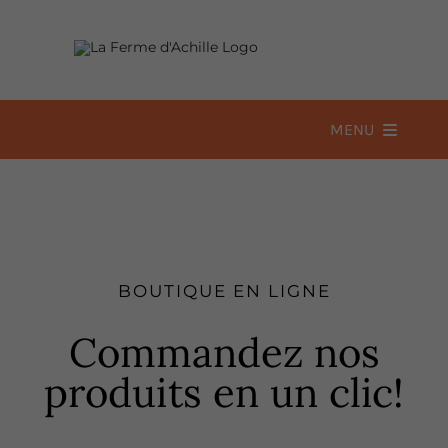
Passer
au
contenu
MENU
Accueil
À propos
BOUTIQUE EN LIGNE
Boutique
Commandez nos
produits en un clic!
Recettes