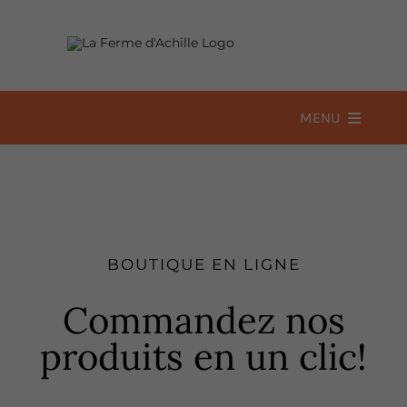
Passer
au
contenu
MENU
Accueil
À propos
BOUTIQUE EN LIGNE
Boutique
Commandez nos
produits en un clic!
Recettes