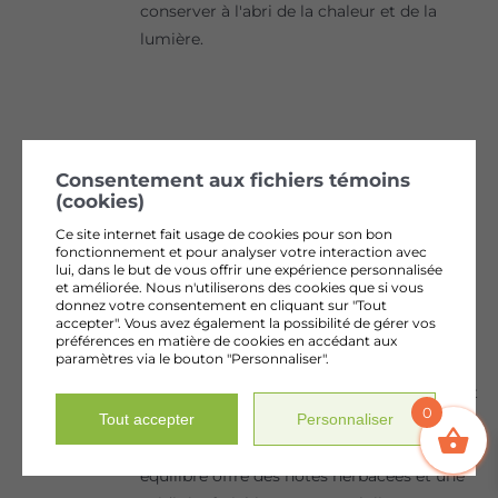
conserver à l'abri de la chaleur et de la
lumière.
Consentement aux fichiers témoins
KOMBUCHA À LA FEUILLE
(cookies)
D’ARGOUSIER 750 ML
Ce site internet fait usage de cookies pour son bon
fonctionnement et pour analyser votre interaction avec
lui, dans le but de vous offrir une expérience personnalisée
L'infusion fermentée signature
et améliorée. Nous n'utiliserons des cookies que si vous
donnez votre consentement en cliquant sur "Tout
accepter". Vous avez également la possibilité de gérer vos
Innovation unique certifiée Aliments du
préférences en matière de cookies en accédant aux
paramètres via le bouton "Personnaliser".
Québec, ce kombucha révolutionnaire est
élaboré sans thé, en utilisant exclusivement
0
Tout accepter
Personnaliser
les feuilles d'argousier de notre ferme, du
jus d'argouse et du basilic sacré. Son profil
équilibré offre des notes herbacées et une