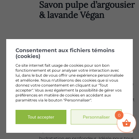
Savon pulpe d’argousier
& lavande Végan
Consentement aux fichiers témoins
(cookies)
huile de pépins d’argousier
Ce site internet fait usage de cookies pour son bon
52,00
$
fonctionnement et pour analyser votre interaction avec
lui, dans le but de vous offrir une expérience personnalisée
et améliorée. Nous n'utiliserons des cookies que si vous
Notre huile de pépin d'argousier biologique
donnez votre consentement en cliquant sur "Tout
accepter". Vous avez également la possibilité de gérer vos
est extraite de fruits cultivés au Québec.
préférences en matière de cookies en accédant aux
Riche en acides gras essentiels, vitamines et
paramètres via le bouton "Personnaliser".
antioxydants, elle offre de multiples
bienfaits pour la peau : régénération
0
Tout accepter
Personnaliser
cellulaire, protection après-soleil, effet anti-
âge, apaisement des irritations et
hydratation en profondeur. Idéale pour tous