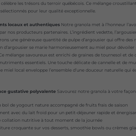
i célèbre les trésors du terroir québécois. Ce mélange croustilla
 sélectionnés pour leur qualité exceptionnelle.
nts locaux et authentiques
Notre granola met à l’honneur l’avoi
par nos producteurs partenaires. L’ingrédient vedette, l’argousie
ons une généreuse quantité de pulpe d’argousier qui offre des no
in d’argousier se marie harmonieusement au miel pour dévoiler 
Ce mélange savoureux est enrichi de graines de tournesol et de cit
nutriments essentiels. Une touche délicate de cannelle et de mus
e miel local enveloppe l’ensemble d’une douceur naturelle qui équ
ce gustative polyvalente
Savourez notre granola à votre façon 
 bol de yogourt nature accompagné de fruits frais de saison
ent avec du lait froid pour un petit-déjeuner rapide et énergisa
ollation nutritive à tout moment de la journée
iture croquante sur vos desserts, smoothie bowls ou crèmes gl