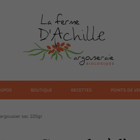
ROPOS
BOUTIQUE
RECETTES
POINTS DE VE
’argousier sac 225gr