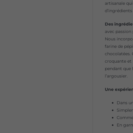
artisanale qu
d’ingrédients
Des ingrédie
avec passion 
Nous incorpor
farine de pép
chocolatées. 
croquante et 
pendant que l
l’argousier.
Une expérien
Dans un
Simplem
Comme c
En garn