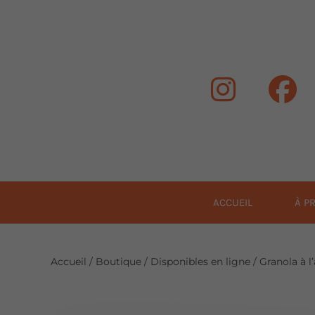
Passer
au
contenu
ACCUEIL
À P
Accueil
/
Boutique
/
Disponibles en ligne
/
Granola à l