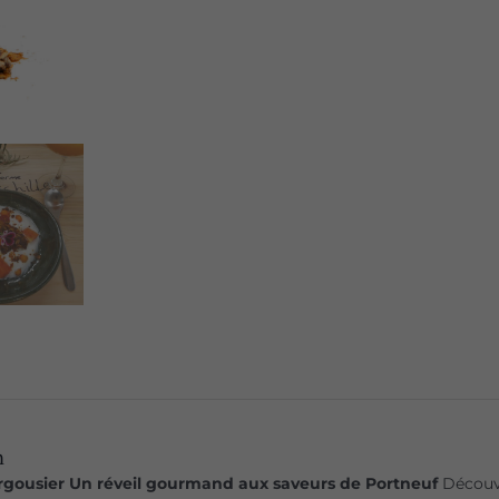
Granola
à
l'argousier
sac
225gr
n
rgousier
Un réveil gourmand aux saveurs de Portneuf
Découvr