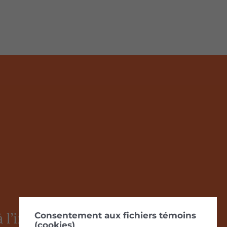
 l’infolettre
Consentement aux fichiers témoins
(cookies)