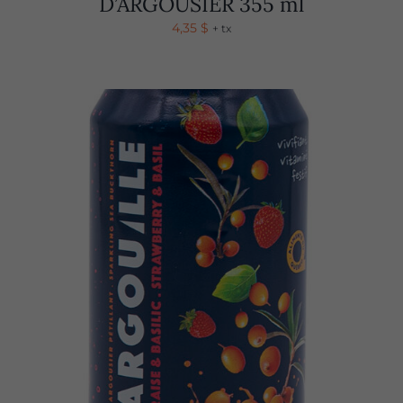
D’ARGOUSIER 355 ml
4,35
$
+ tx