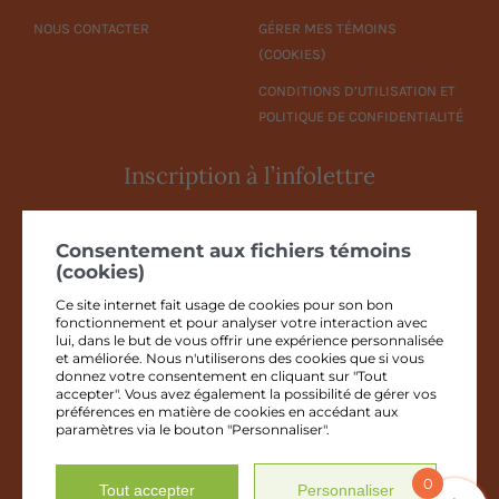
NOUS CONTACTER
GÉRER MES TÉMOINS
(COOKIES)
CONDITIONS D’UTILISATION ET
POLITIQUE DE CONFIDENTIALITÉ
Inscription à l’infolettre
Entrez votre adresse courriel
*
Consentement aux fichiers témoins
(cookies)
Ce site internet fait usage de cookies pour son bon
fonctionnement et pour analyser votre interaction avec
En complétant les champs de ce formulaire, vous consentez à
lui, dans le but de vous offrir une expérience personnalisée
transmettre vos informations pour l'abonnement à l'infolettre selon les
et améliorée. Nous n'utiliserons des cookies que si vous
dispositions de la
Loi canadienne anti-pourriel
et nos
Conditions
donnez votre consentement en cliquant sur "Tout
d'utilisation et politique de confidentialité
.
accepter". Vous avez également la possibilité de gérer vos
préférences en matière de cookies en accédant aux
paramètres via le bouton "Personnaliser".
JE M'INSCRIS
0
Tout accepter
Personnaliser