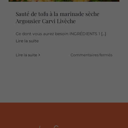
Sauté de tofu à la marinade sèche
Argousier Carvi Livèche
Ce dont vous aurez besoin INGRÉDIENTS 1
[...]
Lire la suite
sur
Lire la suite
Commentaires fermés
Sauté
de
tofu
à
la
marina
sèche
Argousie
Carvi
Livèche