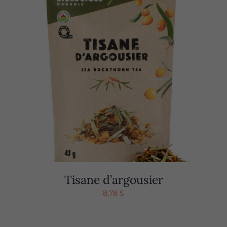
Tisane d’argousier
8,78
$