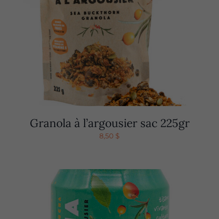
Granola à l’argousier sac 225gr
8,50
$