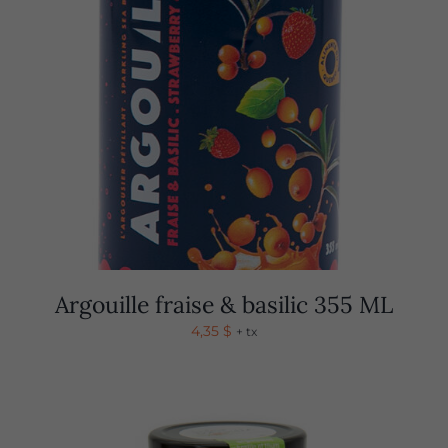
Argouille fraise & basilic 355 ML
4,35
$
+ tx