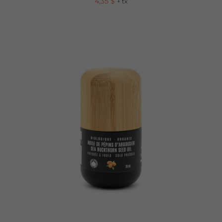
4,35
$
+ tx