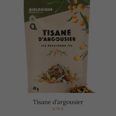
Tisane d’argousier
8,78
$