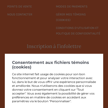
POINTS DE VENTE
MODES DE PAIEMENTS
NOUS CONTACTER
GÉRER MES TÉMOINS
(COOKIES)
CONDITIONS D’UTILISATION ET
POLITIQUE DE CONFIDENTIALITÉ
Inscription à l’infolettre
Entrez votre adresse courriel
*
Consentement aux fichiers témoins
(cookies)
Ce site internet fait usage de cookies pour son bon
fonctionnement et pour analyser votre interaction avec
En complétant les champs de ce formulaire, vous consentez à
lui, dans le but de vous offrir une expérience personnalisée
transmettre vos informations pour l'abonnement à l'infolettre selon les
et améliorée. Nous n'utiliserons des cookies que si vous
dispositions de la
Loi canadienne anti-pourriel
et nos
Conditions
donnez votre consentement en cliquant sur "Tout
d'utilisation et politique de confidentialité
.
accepter". Vous avez également la possibilité de gérer vos
préférences en matière de cookies en accédant aux
paramètres via le bouton "Personnaliser".
JE M'INSCRIS